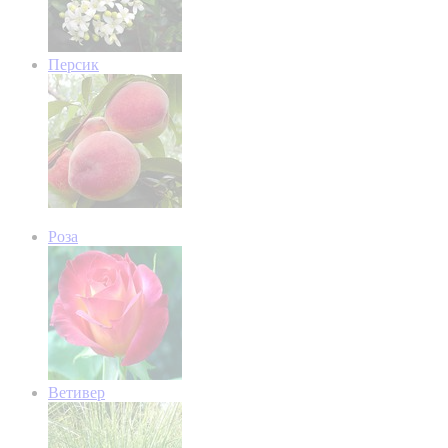
Персик
Роза
Ветивер