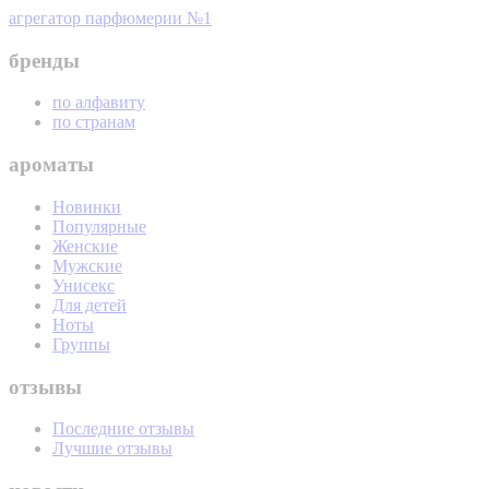
агрегатор парфюмерии №1
бренды
по алфавиту
по странам
ароматы
Новинки
Популярные
Женские
Мужские
Унисекс
Для детей
Ноты
Группы
отзывы
Последние отзывы
Лучшие отзывы