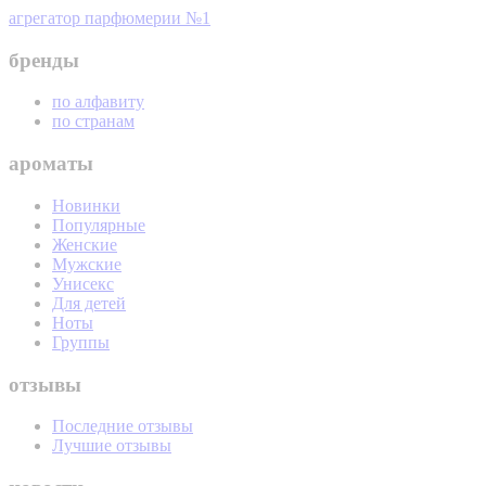
агрегатор парфюмерии №1
бренды
по алфавиту
по странам
ароматы
Новинки
Популярные
Женские
Мужские
Унисекс
Для детей
Ноты
Группы
отзывы
Последние отзывы
Лучшие отзывы