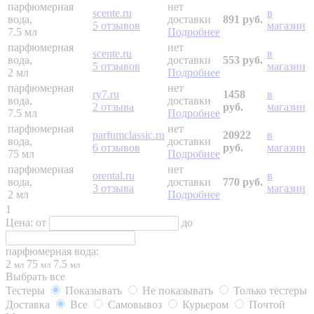
парфюмерная
нет
scente.ru
в
вода,
доставки
891 руб.
5 отзывов
магазин
7.5 мл
Подробнее
парфюмерная
нет
scente.ru
в
вода,
доставки
553 руб.
5 отзывов
магазин
2 мл
Подробнее
парфюмерная
нет
ry7.ru
1458
в
вода,
доставки
2 отзыва
руб.
магазин
7.5 мл
Подробнее
парфюмерная
нет
parfumclassic.ru
20922
в
вода,
доставки
6 отзывов
руб.
магазин
75 мл
Подробнее
парфюмерная
нет
orental.ru
в
вода,
доставки
770 руб.
3 отзыва
магазин
2 мл
Подробнее
1
Цена:
от
до
парфюмерная вода:
2
75
7.5
мл
мл
мл
Выбрать все
Тестеры
Показывать
Не показывать
Только тестеры
Доставка
Все
Самовывоз
Курьером
Почтой