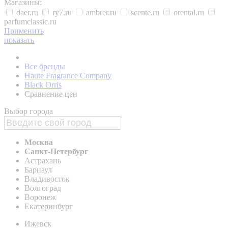
Магазины:
daer.ru
ry7.ru
ambrer.ru
scente.ru
orental.ru
parfumclassic.ru
Применить
показать
Все бренды
Haute Fragrance Company
Black Orris
Сравнение цен
Выбор города
Москва
Санкт-Петербург
Астрахань
Барнаул
Владивосток
Волгоград
Воронеж
Екатеринбург
Ижевск