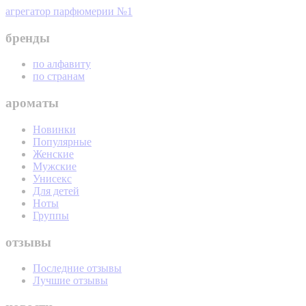
агрегатор парфюмерии №1
бренды
по алфавиту
по странам
ароматы
Новинки
Популярные
Женские
Мужские
Унисекс
Для детей
Ноты
Группы
отзывы
Последние отзывы
Лучшие отзывы