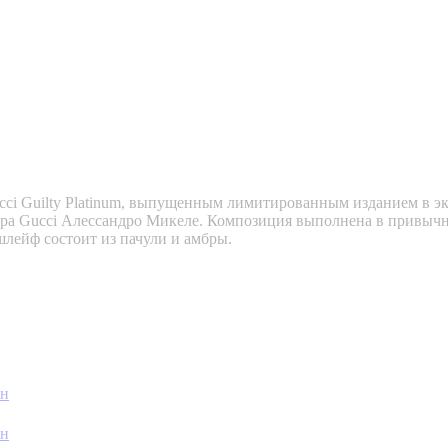
ucci Guilty Platinum, выпущенным лимитированным изданием в э
ра Gucci Алессандро Микеле. Композиция выполнена в привычны
шлейф состоит из пачули и амбры.
ин
ин