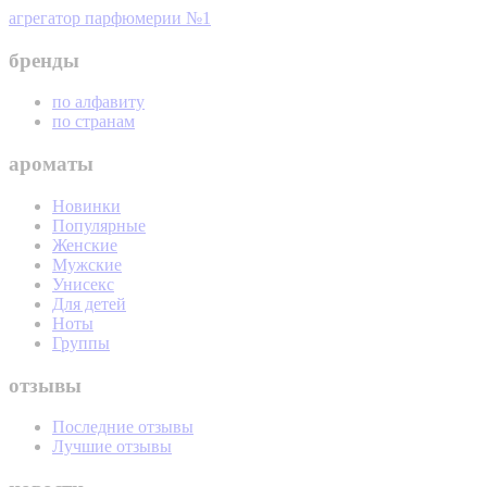
агрегатор парфюмерии №1
бренды
по алфавиту
по странам
ароматы
Новинки
Популярные
Женские
Мужские
Унисекс
Для детей
Ноты
Группы
отзывы
Последние отзывы
Лучшие отзывы