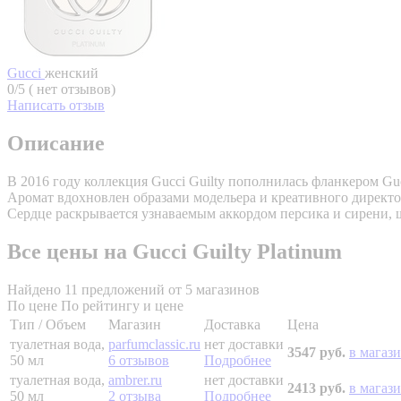
Gucci
женский
0/5 ( нет отзывов)
Написать отзыв
Описание
В 2016 году коллекция Gucci Guilty пополнилась фланкером G
Аромат вдохновлен образами модельера и креативного директо
Сердце раскрывается узнаваемым аккордом персика и сирени, 
Все цены на Gucci Guilty Platinum
Найдено 11 предложений от 5 магазинов
По цене
По рейтингу и цене
Тип / Объем
Магазин
Доставка
Цена
туалетная вода,
parfumclassic.ru
нет доставки
3547 руб.
в магаз
50 мл
6 отзывов
Подробнее
туалетная вода,
ambrer.ru
нет доставки
2413 руб.
в магаз
50 мл
2 отзыва
Подробнее