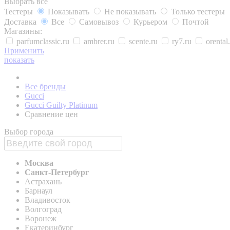
Выбрать все
Тестеры
Показывать
Не показывать
Только тестеры
Доставка
Все
Самовывоз
Курьером
Почтой
Магазины:
parfumclassic.ru
ambrer.ru
scente.ru
ry7.ru
orental
Применить
показать
Все бренды
Gucci
Gucci Guilty Platinum
Сравнение цен
Выбор города
Москва
Санкт-Петербург
Астрахань
Барнаул
Владивосток
Волгоград
Воронеж
Екатеринбург