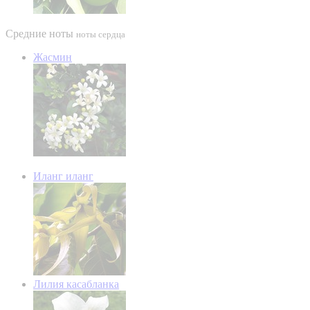
Средние ноты
ноты сердца
Жасмин
Иланг иланг
Лилия касабланка