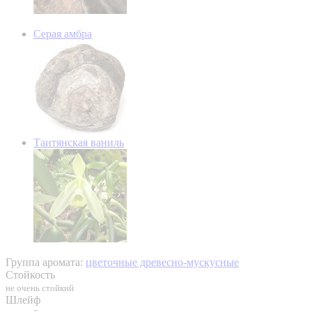
Серая амбра
Таитянская ваниль
Группа аромата:
цветочные древесно-мускусные
Стойкость
не очень стойкий
Шлейф