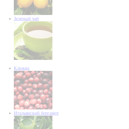
Зеленый чай
Клюква
Итальянский бергамот