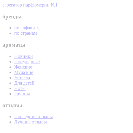
агрегатор парфюмерии №1
бренды
по алфавиту
по странам
ароматы
Новинки
Популярные
Женские
Мужские
Унисекс
Для детей
Ноты
Группы
отзывы
Последние отзывы
Лучшие отзывы