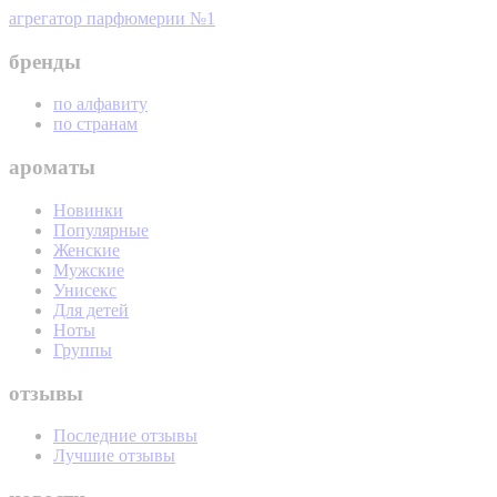
агрегатор парфюмерии №1
бренды
по алфавиту
по странам
ароматы
Новинки
Популярные
Женские
Мужские
Унисекс
Для детей
Ноты
Группы
отзывы
Последние отзывы
Лучшие отзывы