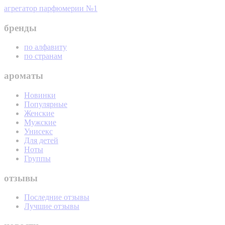
агрегатор парфюмерии №1
бренды
по алфавиту
по странам
ароматы
Новинки
Популярные
Женские
Мужские
Унисекс
Для детей
Ноты
Группы
отзывы
Последние отзывы
Лучшие отзывы