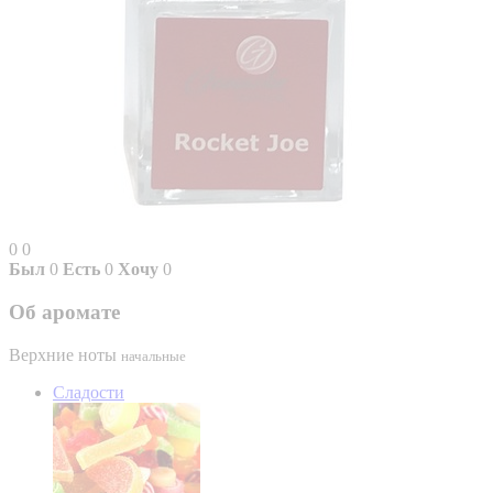
0
0
Был
0
Есть
0
Хочу
0
Об аромате
Верхние ноты
начальные
Сладости