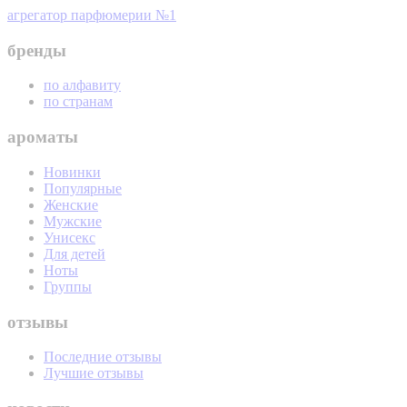
агрегатор парфюмерии №1
бренды
по алфавиту
по странам
ароматы
Новинки
Популярные
Женские
Мужские
Унисекс
Для детей
Ноты
Группы
отзывы
Последние отзывы
Лучшие отзывы