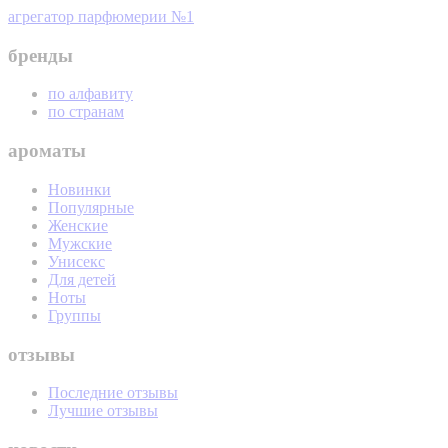
агрегатор парфюмерии №1
бренды
по алфавиту
по странам
ароматы
Новинки
Популярные
Женские
Мужские
Унисекс
Для детей
Ноты
Группы
отзывы
Последние отзывы
Лучшие отзывы