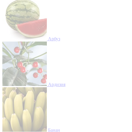
Арбуз
Ардизия
Банан