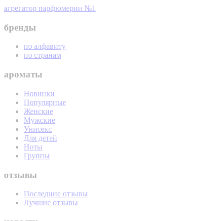
агрегатор парфюмерии №1
бренды
по алфавиту
по странам
ароматы
Новинки
Популярные
Женские
Мужские
Унисекс
Для детей
Ноты
Группы
отзывы
Последние отзывы
Лучшие отзывы