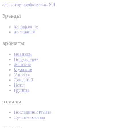
агрегатор парфюмерии №1
бренды
по алфавиту
по странам
ароматы
Новинки
Популярные
Женские
Мужские
Унисекс
Для детей
Ноты
Группы
отзывы
Последние отзывы
Лучшие отзывы