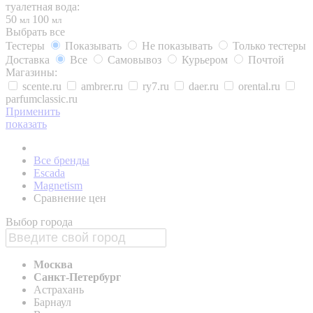
туалетная вода:
50
100
мл
мл
Выбрать все
Тестеры
Показывать
Не показывать
Только тестеры
Доставка
Все
Самовывоз
Курьером
Почтой
Магазины:
scente.ru
ambrer.ru
ry7.ru
daer.ru
orental.ru
parfumclassic.ru
Применить
показать
Все бренды
Escada
Magnetism
Сравнение цен
Выбор города
Москва
Санкт-Петербург
Астрахань
Барнаул