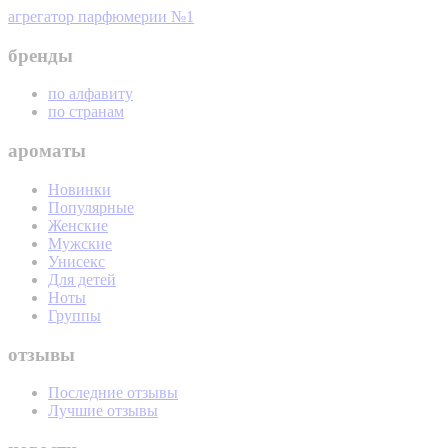
агрегатор парфюмерии №1
бренды
по алфавиту
по странам
ароматы
Новинки
Популярные
Женские
Мужские
Унисекс
Для детей
Ноты
Группы
отзывы
Последние отзывы
Лучшие отзывы