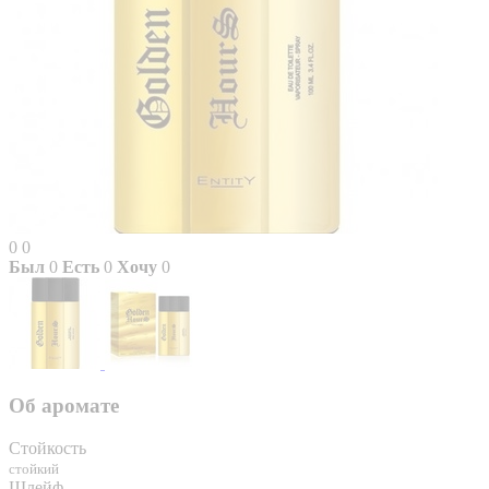
0
0
Был
0
Есть
0
Хочу
0
Об аромате
Стойкость
стойкий
Шлейф