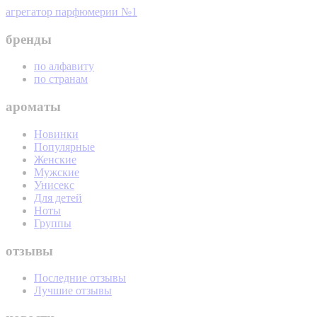
агрегатор парфюмерии №1
бренды
по алфавиту
по странам
ароматы
Новинки
Популярные
Женские
Мужские
Унисекс
Для детей
Ноты
Группы
отзывы
Последние отзывы
Лучшие отзывы