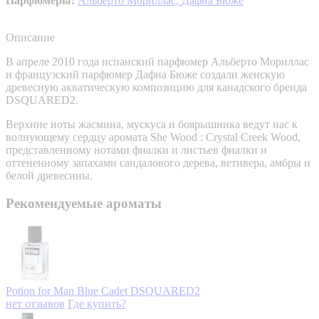
Парфюмеры:
Альберто Мориллас,
Дафна Бюже
Описание
В апреле 2010 года испанский парфюмер Альберто Мориллас
и французский парфюмер Дафна Бюже создали женскую
древесную акватическую композицию для канадского бренда
DSQUARED2.
Верхние ноты жасмина, мускуса и боярышника ведут нас к
волнующему сердцу аромата She Wood : Crystal Creek Wood,
представленному нотами фиалки и листьев фиалки и
оттененному запахами сандалового дерева, ветивера, амбры и
белой древесины.
Рекомендуемые ароматы
Potion for Man Blue Cadet
DSQUARED2
нет отзывов
Где купить?