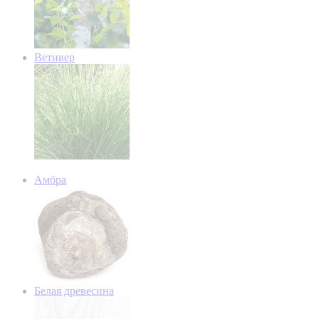
Ветивер
Амбра
Белая древесина