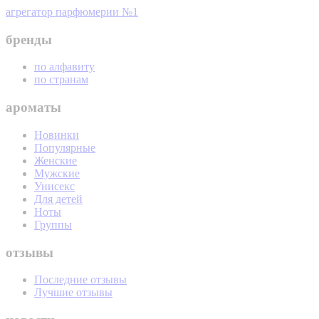
агрегатор парфюмерии №1
бренды
по алфавиту
по странам
ароматы
Новинки
Популярные
Женские
Мужские
Унисекс
Для детей
Ноты
Группы
отзывы
Последние отзывы
Лучшие отзывы