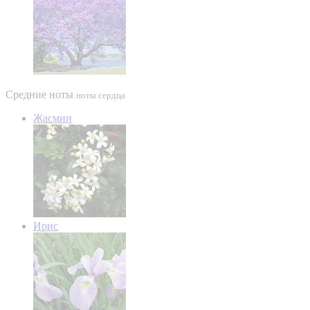
Средние ноты
ноты сердца
Жасмин
Ирис