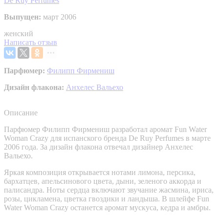
De Ruy Perfumes
Выпущен:
март 2006
женский
Написать отзыв
Парфюмер:
Филипп Фирмениш
Дизайн флакона:
Анхелес Вальехо
Описание
Парфюмер Филипп Фирмениш разработал аромат Fun Water
Woman Crazy для испанского бренда De Ruy Perfumes в марте
2006 года. За дизайн флакона отвечал дизайнер Анхелес
Вальехо.
Яркая композиция открывается нотами лимона, персика,
бархатцев, апельсинового цвета, дыни, зеленого аккорда и
палисандра. Ноты сердца включают звучание жасмина, ириса,
розы, цикламена, цветка гвоздики и ландыша. В шлейфе Fun
Water Woman Crazy останется аромат мускуса, кедра и амбры.