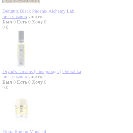
Defututa
Black Phoenix Alchemy Lab
нет отзывов
унисекс
Был
0
Есть
0
Хочу
0
0
0
Dryad's Dreams (сны дриады)
Odoratika
нет отзывов
унисекс
Был
0
Есть
0
Хочу
0
0
0
Fiesta
Ramon Monegal