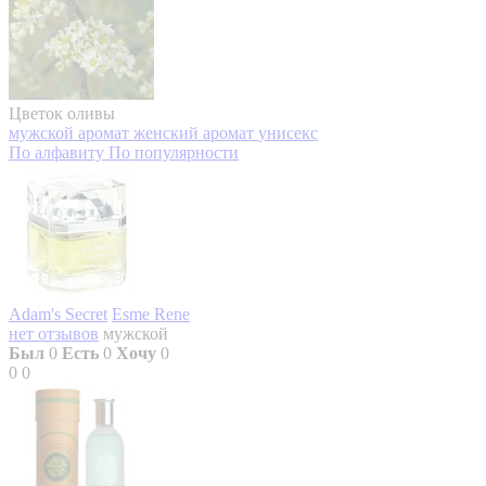
Цветок оливы
мужской аромат
женский аромат
унисекс
По алфавиту
По популярности
Adam's Secret
Esme Rene
нет отзывов
мужской
Был
0
Есть
0
Хочу
0
0
0