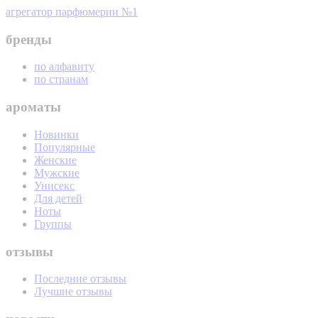
агрегатор парфюмерии №1
бренды
по алфавиту
по странам
ароматы
Новинки
Популярные
Женские
Мужские
Унисекс
Для детей
Ноты
Группы
отзывы
Последние отзывы
Лучшие отзывы