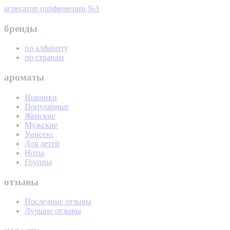
агрегатор парфюмерии №1
бренды
по алфавиту
по странам
ароматы
Новинки
Популярные
Женские
Мужские
Унисекс
Для детей
Ноты
Группы
отзывы
Последние отзывы
Лучшие отзывы