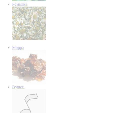
Ромашка
Мирра
Гедион