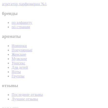
агрегатор парфюмерии №1
бренды
по алфавиту
по странам
ароматы
Новинки
Популярные
Женские
Мужские
Унисекс
Для детей
Ноты
Группы
отзывы
Последние отзывы
Лучшие отзывы