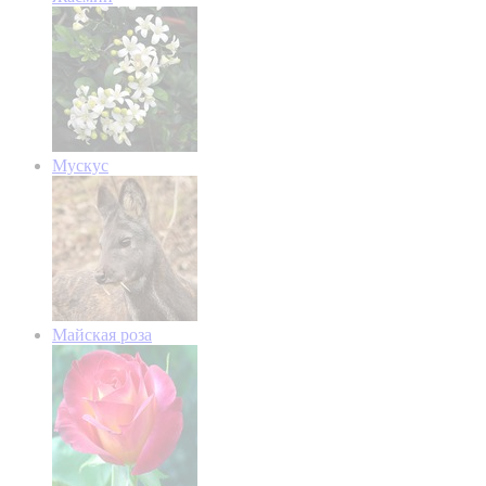
Мускус
Майская роза