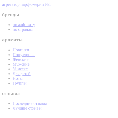
агрегатор парфюмерии №1
бренды
по алфавиту
по странам
ароматы
Новинки
Популярные
Женские
Мужские
Унисекс
Для детей
Ноты
Группы
отзывы
Последние отзывы
Лучшие отзывы