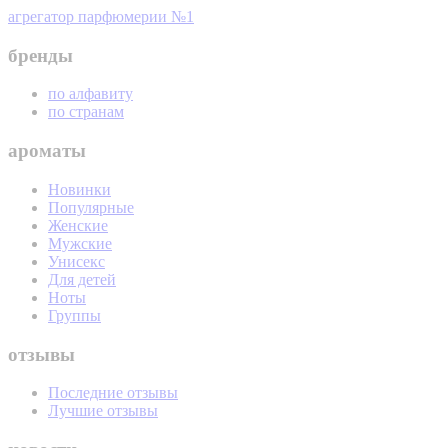
агрегатор парфюмерии №1
бренды
по алфавиту
по странам
ароматы
Новинки
Популярные
Женские
Мужские
Унисекс
Для детей
Ноты
Группы
отзывы
Последние отзывы
Лучшие отзывы