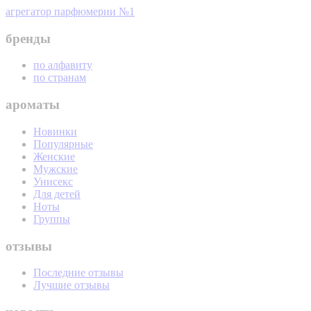
агрегатор парфюмерии №1
бренды
по алфавиту
по странам
ароматы
Новинки
Популярные
Женские
Мужские
Унисекс
Для детей
Ноты
Группы
отзывы
Последние отзывы
Лучшие отзывы