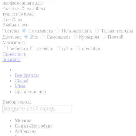
парфюмерная вода:
2
4
75
200
мл
мл
мл
мл
туалетная вода:
2
75
мл
мл
Выбрать все
Тестеры
Показывать
Не показывать
Только тестеры
Доставка
Все
Самовывоз
Курьером
Почтой
Магазины:
ambrer.ru
scente.ru
ry7.ru
orental.ru
Применить
показать
Все бренды
Chanel
Misia
Сравнение цен
Выбор города
Москва
Санкт-Петербург
Астрахань