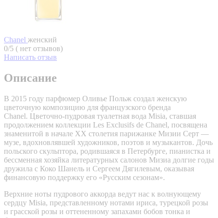
Chanel
женский
0/5 ( нет отзывов)
Написать отзыв
Описание
В 2015 году парфюмер Оливье Польж создал женскую
цветочную композицию для французского бренда
Chanel. Цветочно-пудровая туалетная вода Misia, ставшая
продолжением коллекции Les Exclusifs de Chanel, посвящена
знаменитой в начале XX столетия парижанке Мизии Серт —
музе, вдохновлявшей художников, поэтов и музыкантов. Дочь
польского скульптора, родившаяся в Петербурге, пианистка и
бессменная хозяйка литературных салонов Мизиа долгие годы
дружила с Коко Шанель и Сергеем Дягилевым, оказывая
финансовую поддержку его «Русским сезонам».
Верхние ноты пудрового аккорда ведут нас к волнующему
сердцу Misia, представленному нотами ириса, турецкой розы
и грасской розы и оттененному запахами бобов тонка и