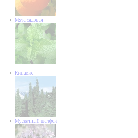
Мята садовая
Кипарис
Мускатный шалфей