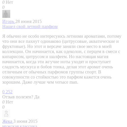
0
Нет
0
Игорь
28 июня 2015
Нашел свой летний парфюм
Я обычно не особо интересуюсь летними ароматами, потому
что они все пахнут одинаково (цитрусовые, акватические и
фруктовые). Но этот и версаче заняли свое место в моей
коллекции. Он начинается, как одеколон, с перцем в смеси с
кипарисом, цитрусом и шалфеем. Но настоящая магия
начинается, когда эти жгучие ноты уходят и проступает
сладость мускуса и бобов тонка, делая этот аромат очень
отличным от обычных парфюмов группы спорт. В
совокупности со стойкостью это парфюм кажется очень
хорошим. Даже лучше чем versace man.
0
252
Отзыв полезен?
Да
0
Нет
0
Жека
3 июня 2015
мужская классика