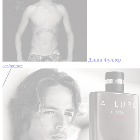
Дэнни Фуллер
серфингист