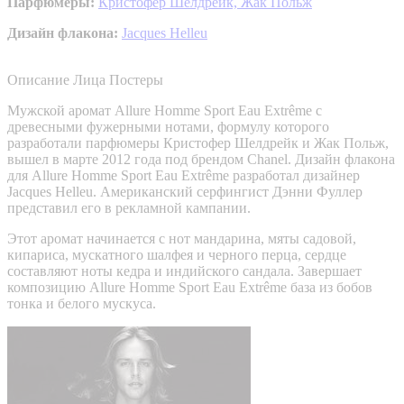
Парфюмеры:
Кристофер Шелдрейк,
Жак Польж
Дизайн флакона:
Jacques Helleu
Описание
Лица
Постеры
Мужской аромат Allure Homme Sport Eau Extrême с
древесными фужерными нотами, формулу которого
разработали парфюмеры Кристофер Шелдрейк и Жак Польж,
вышел в марте 2012 года под брендом Chanel. Дизайн флакона
для Allure Homme Sport Eau Extrême разработал дизайнер
Jacques Helleu. Американский серфингист Дэнни Фуллер
представил его в рекламной кампании.
Этот аромат начинается с нот мандарина, мяты садовой,
кипариса, мускатного шалфея и черного перца, сердце
составляют ноты кедра и индийского сандала. Завершает
композицию Allure Homme Sport Eau Extrême база из бобов
тонка и белого мускуса.