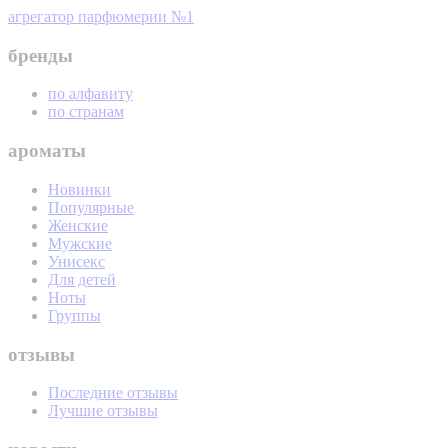
агрегатор парфюмерии №1
бренды
по алфавиту
по странам
ароматы
Новинки
Популярные
Женские
Мужские
Унисекс
Для детей
Ноты
Группы
отзывы
Последние отзывы
Лучшие отзывы