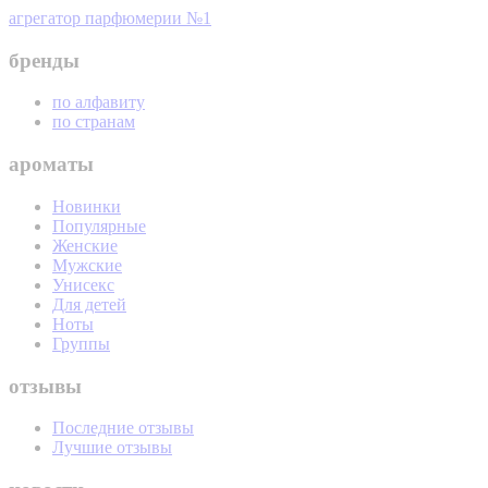
агрегатор парфюмерии №1
бренды
по алфавиту
по странам
ароматы
Новинки
Популярные
Женские
Мужские
Унисекс
Для детей
Ноты
Группы
отзывы
Последние отзывы
Лучшие отзывы