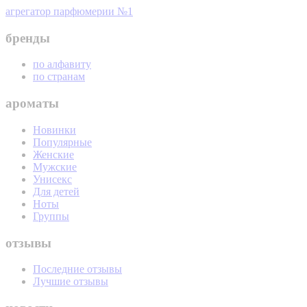
агрегатор парфюмерии №1
бренды
по алфавиту
по странам
ароматы
Новинки
Популярные
Женские
Мужские
Унисекс
Для детей
Ноты
Группы
отзывы
Последние отзывы
Лучшие отзывы