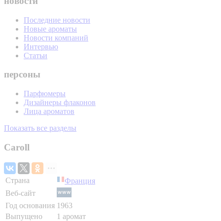
новости
Последние новости
Новые ароматы
Новости компаний
Интервью
Статьи
персоны
Парфюмеры
Дизайнеры флаконов
Лица ароматов
Показать все разделы
Caroll
Страна
Франция
Веб-сайт
Год основания
1963
Выпущено
1 аромат