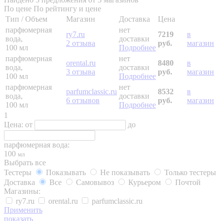
По цене
По рейтингу и цене
Тип / Объем
Магазин
Доставка
Цена
парфюмерная
нет
ry7.ru
7219
в
вода,
доставки
2 отзыва
руб.
магазин
100 мл
Подробнее
парфюмерная
нет
orental.ru
8480
в
вода,
доставки
3 отзыва
руб.
магазин
100 мл
Подробнее
парфюмерная
нет
parfumclassic.ru
8532
в
вода,
доставки
6 отзывов
руб.
магазин
100 мл
Подробнее
1
Цена:
от
до
парфюмерная вода:
100
мл
Выбрать все
Тестеры
Показывать
Не показывать
Только тестеры
Доставка
Все
Самовывоз
Курьером
Почтой
Магазины:
ry7.ru
orental.ru
parfumclassic.ru
Применить
показать