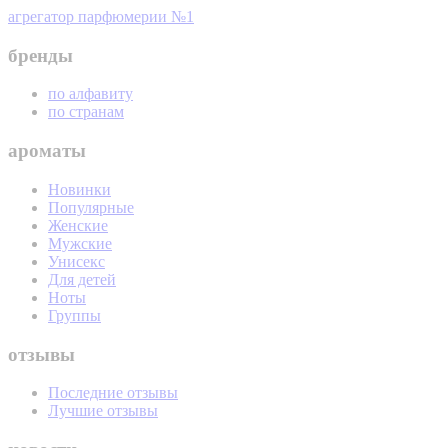
агрегатор парфюмерии №1
бренды
по алфавиту
по странам
ароматы
Новинки
Популярные
Женские
Мужские
Унисекс
Для детей
Ноты
Группы
отзывы
Последние отзывы
Лучшие отзывы