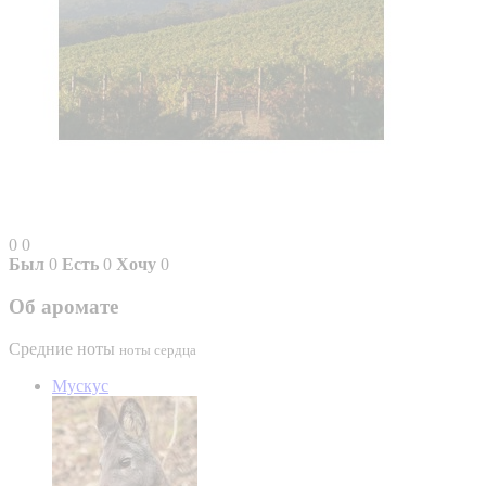
0
0
Был
0
Есть
0
Хочу
0
Об аромате
Средние ноты
ноты сердца
Мускус