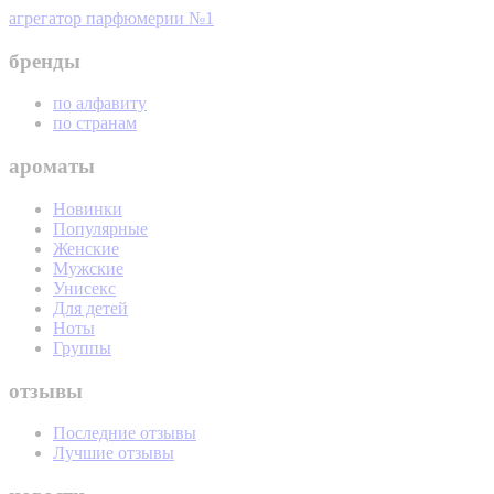
агрегатор парфюмерии №1
бренды
по алфавиту
по странам
ароматы
Новинки
Популярные
Женские
Мужские
Унисекс
Для детей
Ноты
Группы
отзывы
Последние отзывы
Лучшие отзывы