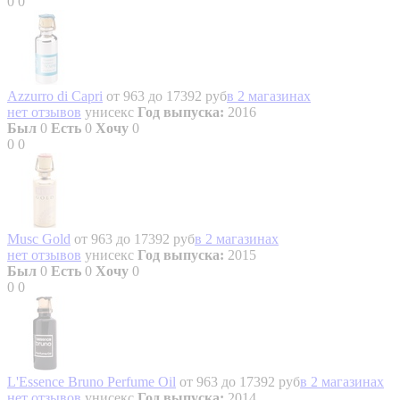
0
0
Azzurro di Capri
от 963 до 17392 руб
в 2 магазинах
нет отзывов
унисекс
Год выпуска:
2016
Был
0
Есть
0
Хочу
0
0
0
Musc Gold
от 963 до 17392 руб
в 2 магазинах
нет отзывов
унисекс
Год выпуска:
2015
Был
0
Есть
0
Хочу
0
0
0
L'Essence Bruno Perfume Oil
от 963 до 17392 руб
в 2 магазинах
нет отзывов
унисекс
Год выпуска:
2014