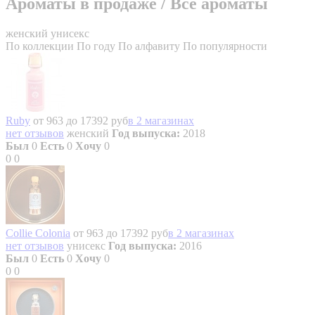
Ароматы в продаже
/
Все ароматы
женский
унисекс
По коллекции
По году
По алфавиту
По популярности
Ruby
от 963 до 17392 руб
в 2 магазинах
нет отзывов
женский
Год выпуска:
2018
Был
0
Есть
0
Хочу
0
0
0
Collie Colonia
от 963 до 17392 руб
в 2 магазинах
нет отзывов
унисекс
Год выпуска:
2016
Был
0
Есть
0
Хочу
0
0
0