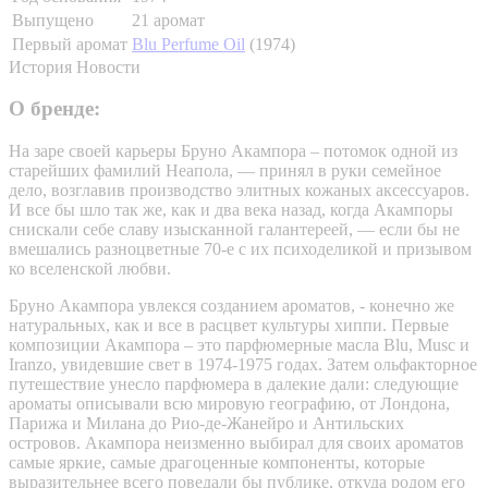
Выпущено
21 аромат
Первый аромат
Blu Perfume Oil
(1974)
История
Новости
О бренде:
На заре своей карьеры Бруно Акампора – потомок одной из
старейших фамилий Неапола, — принял в руки семейное
дело, возглавив производство элитных кожаных аксессуаров.
И все бы шло так же, как и два века назад, когда Акампоры
снискали себе славу изысканной галантереей, — если бы не
вмешались разноцветные 70-е с их психоделикой и призывом
ко вселенской любви.
Бруно Акампора увлекся созданием ароматов, - конечно же
натуральных, как и все в расцвет культуры хиппи. Первые
композиции Акампора – это парфюмерные масла Blu, Musc и
Iranzo, увидевшие свет в 1974-1975 годах. Затем ольфакторное
путешествие унесло парфюмера в далекие дали: следующие
ароматы описывали всю мировую географию, от Лондона,
Парижа и Милана до Рио-де-Жанейро и Антильских
островов. Акампора неизменно выбирал для своих ароматов
самые яркие, самые драгоценные компоненты, которые
выразительнее всего поведали бы публике, откуда родом его