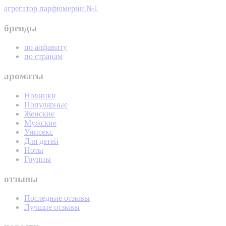
агрегатор парфюмерии №1
бренды
по алфавиту
по странам
ароматы
Новинки
Популярные
Женские
Мужские
Унисекс
Для детей
Ноты
Группы
отзывы
Последние отзывы
Лучшие отзывы