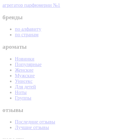
агрегатор парфюмерии №1
бренды
по алфавиту
по странам
ароматы
Новинки
Популярные
Женские
Мужские
Унисекс
Для детей
Ноты
Группы
отзывы
Последние отзывы
Лучшие отзывы