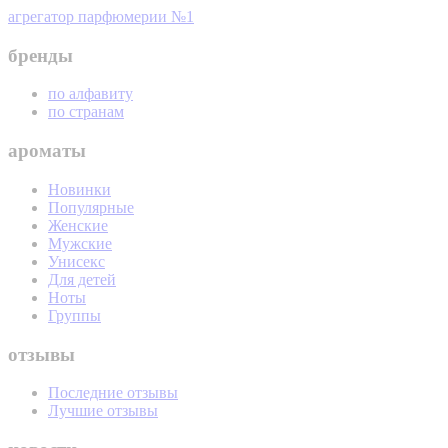
агрегатор парфюмерии №1
бренды
по алфавиту
по странам
ароматы
Новинки
Популярные
Женские
Мужские
Унисекс
Для детей
Ноты
Группы
отзывы
Последние отзывы
Лучшие отзывы