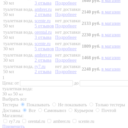
1640 руб.
в магазин
30 мл
3 отзыва
Подробнее
туалетная вода,
ambrer.ru
нет доставки
2140 руб.
в магазин
50 мл
2 отзыва
Подробнее
туалетная вода,
scente.ru
нет доставки
2133 руб.
в магазин
50 мл
5 отзывов
Подробнее
туалетная вода,
orental.ru
нет доставки
2230 руб.
в магазин
50 мл
3 отзыва
Подробнее
туалетная вода,
scente.ru
нет доставки
1809 руб.
в магазин
30 мл
5 отзывов
Подробнее
туалетная вода,
ambrer.ru
нет доставки
1468 руб.
в магазин
30 мл
2 отзыва
Подробнее
туалетная вода,
ry7.ru
нет доставки
2248 руб.
в магазин
50 мл
2 отзыва
Подробнее
1
Цена:
от
до
туалетная вода:
30
50
мл
мл
Выбрать все
Тестеры
Показывать
Не показывать
Только тестеры
Доставка
Все
Самовывоз
Курьером
Почтой
Магазины:
ry7.ru
orental.ru
ambrer.ru
scente.ru
Применить