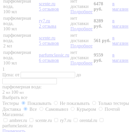
парфюмерная
нет
scente.ru
6478
в
вода,
доставки
5 отзывов
руб.
магазин
100 мл
Подробнее
парфюмерная
нет
ry7.ru
8289
в
вода,
доставки
2 отзыва
руб.
магазин
100 мл
Подробнее
парфюмерная
нет
scente.ru
в
вода,
доставки
561 руб.
5 отзывов
магазин
2 мл
Подробнее
парфюмерная
нет
parfumclassic.ru
9559
в
вода,
доставки
6 отзывов
руб.
магазин
100 мл
Подробнее
1
Цена:
от
до
парфюмерная вода:
2
100
мл
мл
Выбрать все
Тестеры
Показывать
Не показывать
Только тестеры
Доставка
Все
Самовывоз
Курьером
Почтой
Магазины:
ambrer.ru
scente.ru
ry7.ru
orental.ru
parfumclassic.ru
Применить