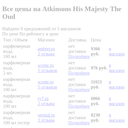
Все цены на Atkinsons His Majesty The
Oud
Найдено 9 предложений от 5 магазинов
По цене
По рейтингу и цене
Тип / Объем
Магазин
Доставка
Цена
парфюмерная
нет
ambrer.ru
9366
в
вода,
доставки
2 отзыва
руб.
магазин
100 мл
Подробнее
парфюмерная
нет
scente.ru
в
вода,
доставки
976 руб.
5 отзывов
магазин
2 мл
Подробнее
парфюмерная
нет
scente.ru
11021
в
вода,
доставки
5 отзывов
руб.
магазин
100 мл
Подробнее
парфюмерная
нет
ry7.ru
6066
в
вода,
доставки
2 отзыва
руб.
магазин
100 мл
Подробнее
парфюмерная
нет
orental.ru
8230
в
вода,
доставки
3 отзыва
руб.
магазин
100 мл
тестер
Подробнее