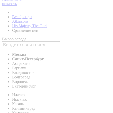
показать
Все бренды
Atkinsons
His Majesty The Oud
Сравнение цен
Выбор города
Москва
Санкт-Петербург
Астрахань
Барнаул
Владивосток
Волгоград
Воронеж
Екатеринбург
Ижевск
Иркутск
Казань
Калининград
Кемерово