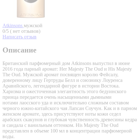
Atkinsons
мужской
0/5 ( нет отзывов)
Написать отзыв
Описание
Британский парфюмерный дом Atkinsons выпустил в июне
2016 года парный аромат: Her Majesty The Oud и His Majesty
The Oud. Мужской аромат посвящен королю Фейсалу,
доверенному лицу Гертруды Белл и союзнику Лоуренса
Аравийского, легендарной фигуре в истории Востока.
Харизма и ожесточенная элегантность этого бедуинского
принца передается очень насыщенными дымными
нотами лаосского уда и исключительно сложным составом
черного южно-китайского чая Лапсан Соучун. Как и в парном
женском аромате, здесь присутствуют ноты кожи седел
арабских скакунов и глубокая чувственность древесины кедра
и сандала с ванильным оттенком. His Majesty The Oud
представлен в объеме 100 мл в концентрации парфюмерной
воды.