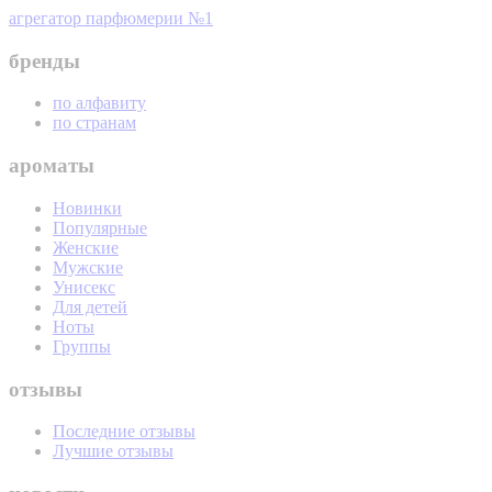
агрегатор парфюмерии №1
бренды
по алфавиту
по странам
ароматы
Новинки
Популярные
Женские
Мужские
Унисекс
Для детей
Ноты
Группы
отзывы
Последние отзывы
Лучшие отзывы