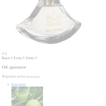
0
0
Был
0
Есть
0
Хочу
0
Об аромате
Верхние ноты
начальные
Бергамот