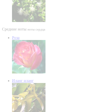
Средние ноты
ноты сердца
Роза
Иланг иланг