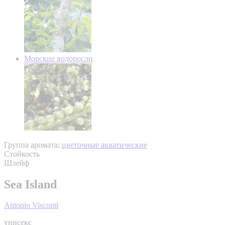
Морские водоросли
Группа аромата:
цветочные акватические
Стойкость
Шлейф
Sea Island
Antonio Visconti
унисекс