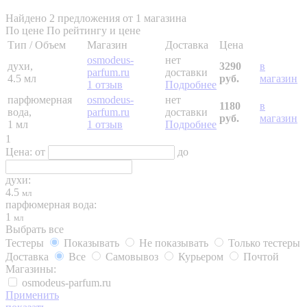
Найдено 2 предложения от 1 магазина
По цене
По рейтингу и цене
Тип / Объем
Магазин
Доставка
Цена
osmodeus-
нет
духи,
3290
в
parfum.ru
доставки
4.5 мл
руб.
магазин
1 отзыв
Подробнее
парфюмерная
osmodeus-
нет
1180
в
вода,
parfum.ru
доставки
руб.
магазин
1 мл
1 отзыв
Подробнее
1
Цена:
от
до
духи:
4.5
мл
парфюмерная вода:
1
мл
Выбрать все
Тестеры
Показывать
Не показывать
Только тестеры
Доставка
Все
Самовывоз
Курьером
Почтой
Магазины:
osmodeus-parfum.ru
Применить