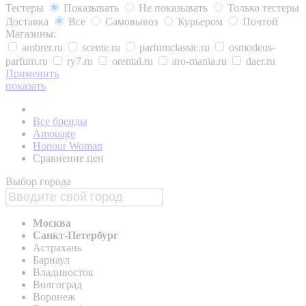
Тестеры
Показывать
Не показывать
Только тестеры
Доставка
Все
Самовывоз
Курьером
Почтой
Магазины:
ambrer.ru
scente.ru
parfumclassic.ru
osmodeus-
parfum.ru
ry7.ru
orental.ru
aro-mania.ru
daer.ru
Применить
показать
Все бренды
Amouage
Honour Woman
Сравнение цен
Выбор города
Москва
Санкт-Петербург
Астрахань
Барнаул
Владивосток
Волгоград
Воронеж