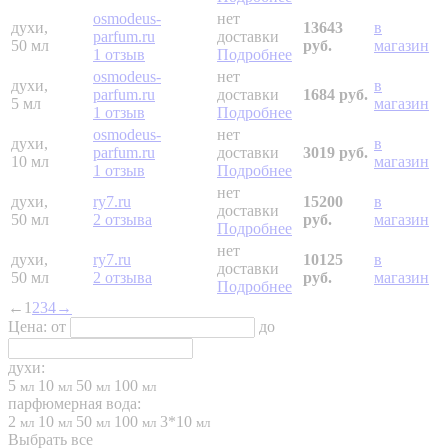
osmodeus-
нет
духи,
13643
в
parfum.ru
доставки
50 мл
руб.
магазин
1 отзыв
Подробнее
osmodeus-
нет
духи,
в
parfum.ru
доставки
1684 руб.
5 мл
магазин
1 отзыв
Подробнее
osmodeus-
нет
духи,
в
parfum.ru
доставки
3019 руб.
10 мл
магазин
1 отзыв
Подробнее
нет
духи,
ry7.ru
15200
в
доставки
50 мл
2 отзыва
руб.
магазин
Подробнее
нет
духи,
ry7.ru
10125
в
доставки
50 мл
2 отзыва
руб.
магазин
Подробнее
←
1
2
3
4
→
Цена:
от
до
духи:
5
10
50
100
мл
мл
мл
мл
парфюмерная вода:
2
10
50
100
3*10
мл
мл
мл
мл
мл
Выбрать все