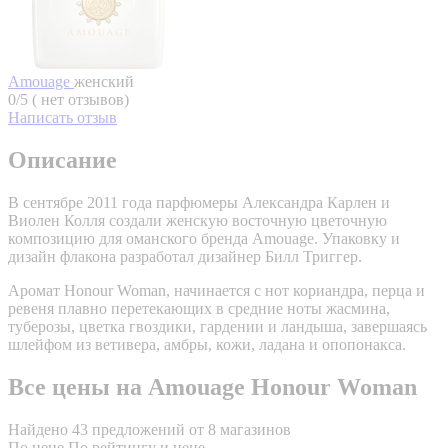
Amouage
женский
0/5 ( нет отзывов)
Написать отзыв
Описание
В сентябре 2011 года парфюмеры Александра Карлен и
Виолен Колля создали женскую восточную цветочную
композицию для оманского бренда Amouage. Упаковку и
дизайн флакона разработал дизайнер Билл Триггер.
Аромат Honour Woman, начинается с нот кориандра, перца и
ревеня плавно перетекающих в средние ноты жасмина,
туберозы, цветка гвоздики, гардении и ландыша, завершаясь
шлейфом из ветивера, амбры, кожи, ладана и опопонакса.
Все цены на Amouage Honour Woman
Найдено 43 предложений от 8 магазинов
По цене
По рейтингу и цене