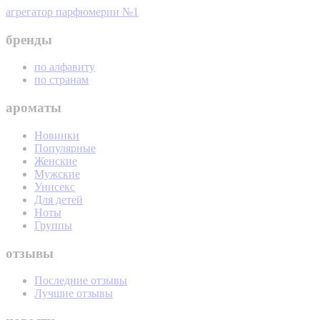
агрегатор парфюмерии №1
бренды
по алфавиту
по странам
ароматы
Новинки
Популярные
Женские
Мужские
Унисекс
Для детей
Ноты
Группы
отзывы
Последние отзывы
Лучшие отзывы