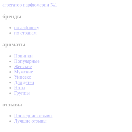
агрегатор парфюмерии №1
бренды
по алфавиту
по странам
ароматы
Новинки
Популярные
Женские
Мужские
Унисекс
Для детей
Ноты
Группы
отзывы
Последние отзывы
Лучшие отзывы