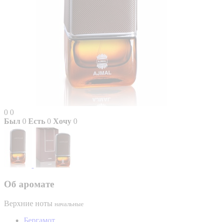
0
0
Был
0
Есть
0
Хочу
0
Об аромате
Верхние ноты
начальные
Бергамот