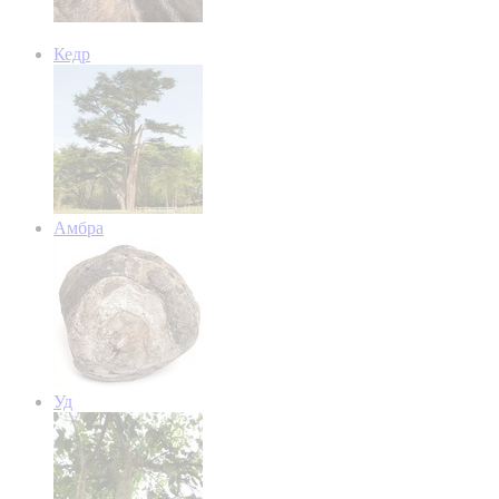
Кедр
Амбра
Уд