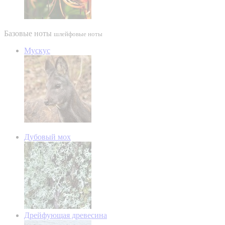
Базовые ноты
шлейфовые ноты
Мускус
Дубовый мох
Дрейфующая древесина