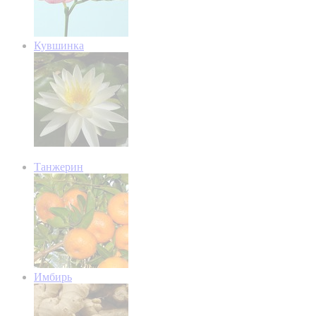
Кувшинка
Танжерин
Имбирь