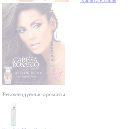
Карисса Розарио
Рекомендуемые ароматы