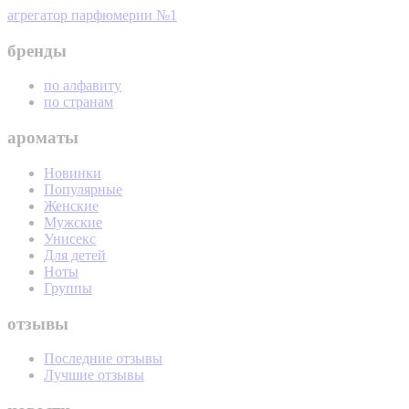
агрегатор парфюмерии №1
бренды
по алфавиту
по странам
ароматы
Новинки
Популярные
Женские
Мужские
Унисекс
Для детей
Ноты
Группы
отзывы
Последние отзывы
Лучшие отзывы